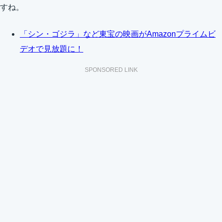
すね。
「シン・ゴジラ」など東宝の映画がAmazonプライムビ
デオで見放題に！
SPONSORED LINK