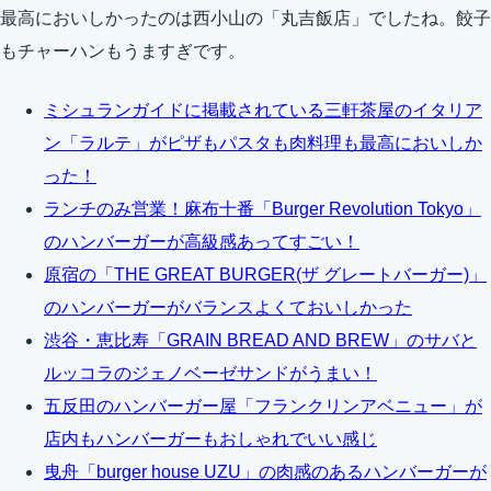
最高においしかったのは西小山の「丸吉飯店」でしたね。餃子
もチャーハンもうますぎです。
ミシュランガイドに掲載されている三軒茶屋のイタリア
ン「ラルテ」がピザもパスタも肉料理も最高においしか
った！
ランチのみ営業！麻布十番「Burger Revolution Tokyo」
のハンバーガーが高級感あってすごい！
原宿の「THE GREAT BURGER(ザ グレートバーガー)」
のハンバーガーがバランスよくておいしかった
渋谷・恵比寿「GRAIN BREAD AND BREW」のサバと
ルッコラのジェノベーゼサンドがうまい！
五反田のハンバーガー屋「フランクリンアベニュー」が
店内もハンバーガーもおしゃれでいい感じ
曳舟「burger house UZU」の肉感のあるハンバーガーが