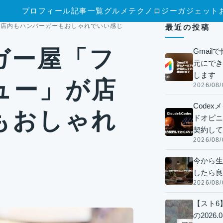
プロフィール
記事一覧
グルメ
テクノロジー
ガジェット
が店内もハンバーガーもおしゃれでいい感じ
最近の投稿
ガー屋「フ
Gmai
元にでき
します
ュー」が店
2026/08/
Code
もおしゃれ
ドオピニオ
契約して
2026/08/
今から生
したら良
2026/08/
【スト6
の2026.0