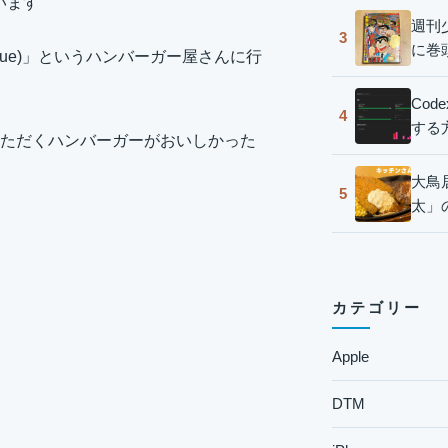
います
週刊
3
に巻
venue)」というハンバーガー屋さんに行
Co
4
する
ただくハンバーガーがおいしかった
大鳥
5
太」
カテゴリー
Apple
DTM