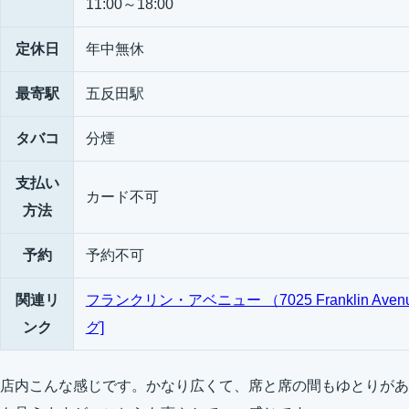
11:00～18:00
定休日
年中無休
最寄駅
五反田駅
タバコ
分煙
支払い
カード不可
方法
予約
予約不可
関連リ
フランクリン・アベニュー （7025 Franklin Ave
ンク
グ]
店内こんな感じです。かなり広くて、席と席の間もゆとりがあ