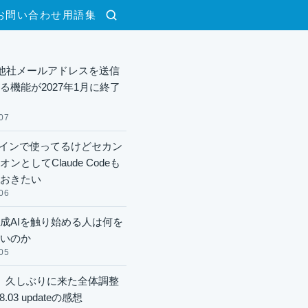
お問い合わせ
用語集
検索
lで他社メールアドレスを送信
る機能が2027年1月に終了
07
xメインで使ってるけどセカン
ンとしてClaude Codeも
おきたい
06
成AIを触り始める人は何を
いのか
05
】久しぶりに来た全体調整
8.03 updateの感想