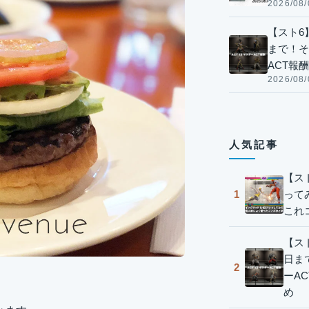
2026/08/
【スト6】
まで！そ
ACT報
2026/08/
人気記事
【ス
って
1
これ
【スト
日ま
2
ーA
め