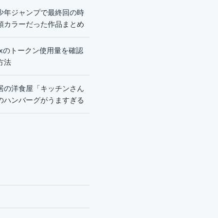
少年ジャンプで最終回の時
頭カラーだった作品まとめ
dexのトークン使用量を確認
方法
居の洋食屋「キッチンさん
のハンバーグがうますぎる