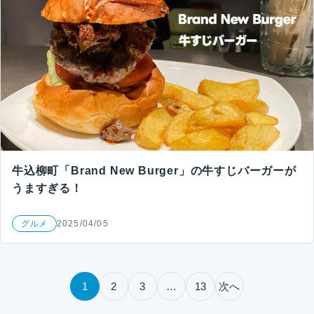
牛込柳町「Brand New Burger」の牛すじバーガーが
うますぎる！
グルメ
2025/04/05
投稿のページ送り
1
2
3
…
13
次へ