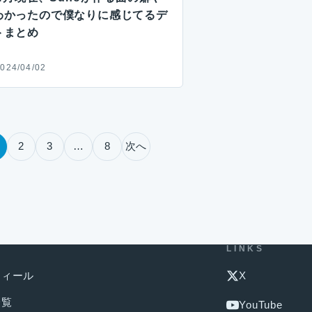
わかったので僕なりに感じてるデ
トまとめ
024/04/02
2
3
…
8
次へ
U
LINKS
フィール
X
一覧
YouTube