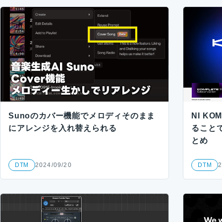
Sunoのカバー機能でメロディそのまま
NI K
にアレンジを入れ替えられる
ること
とめ
DTM
2024/09/20
DTM
2