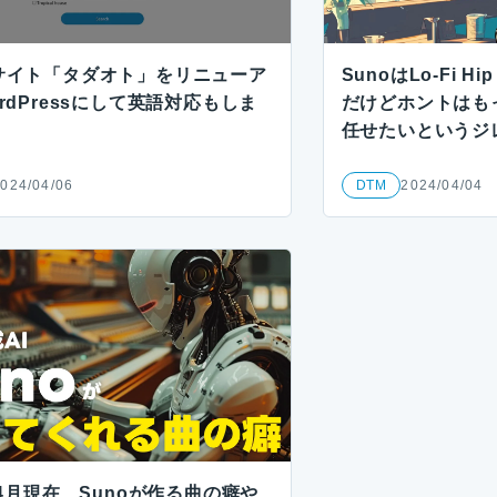
サイト「タダオト」をリニューア
SunoはLo-Fi 
rdPressにして英語対応もしま
だけどホントはも
任せたいというジ
024/04/06
DTM
2024/04/04
年4月現在、Sunoが作る曲の癖や