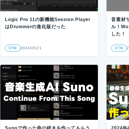
Logic Pro 11の新機能Session Player
音素材
はDrummerの進化版だった
ル！Wo
した！
DTM
2024/05/21
DTM
2
Sunoで作った曲の続きを作ってもらう
2024