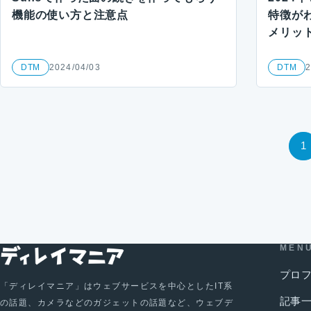
機能の使い方と注意点
特徴が
メリッ
DTM
2024/04/03
DTM
2
投稿のページ送り
1
MEN
プロ
「ディレイマニア」はウェブサービスを中心としたIT系
記事
の話題、カメラなどのガジェットの話題など、ウェブデ