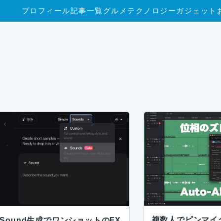
プロフィール
記事一覧
グルメ
テクノロジー
ガジェット
複数人でピンマイ
のSound生成でワンショットのFX