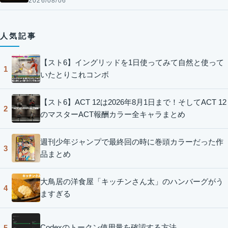
2026/08/06
人気記事
【スト6】イングリッドを1日使ってみて自然と使って
1
いたとりこれコンボ
【スト6】ACT 12は2026年8月1日まで！そしてACT 12
2
のマスターACT報酬カラー全キャラまとめ
週刊少年ジャンプで最終回の時に巻頭カラーだった作
3
品まとめ
大鳥居の洋食屋「キッチンさん太」のハンバーグがう
4
ますぎる
Codexのトークン使用量を確認する方法
5