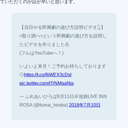
ていただくのが話が早いと思います。
【当日やる即興劇の遊び方説明ビデオ👆】
<取り調べ>という即興劇の遊び方を説明し
たビデオを作りました💪
(フルはYouTubeへ！)
いよいよ来月！ご予約お待ちしております
◎
https://t.co/8jWEX3cDsI
pic.twitter.com/tTrNMgaNta
— ふれあいひろば8月11日＠池袋LIVE INN
ROSA (@fureai_hiroba)
2018年7月10日