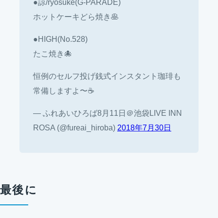
●諒/ryosuke(G-PARADE)
ホットケーキどら焼き🥞
●HIGH(No.528)
たこ焼き🐙
恒例のセルフ投げ銭式インスタント珈琲も
常備しますよ〜☕️
— ふれあいひろば8月11日＠池袋LIVE INN
ROSA (@fureai_hiroba)
2018年7月30日
最後に