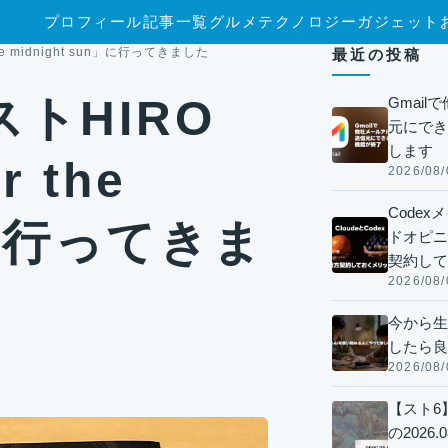
プロフィール
記事一覧
グルメ
テクノロジー
ガジェット
 midnight sun」に行ってきました
最近の投稿
トHIRO
Gmai
元にでき
します
 the
2026/08/
Code
n」に行ってきま
ドオピニオ
契約して
2026/08/
今から生
したら良
2026/08/
【スト6
の2026.0