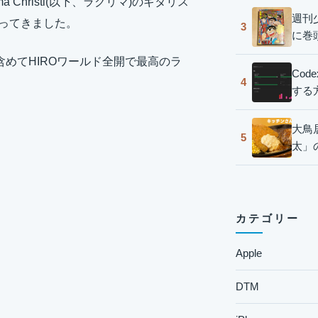
ma Christi(以下、ラクリマ)のギタリス
週刊
」に行ってきました。
3
に巻
含めてHIROワールド全開で最高のラ
Co
4
する
大鳥
5
太」
カテゴリー
Apple
DTM