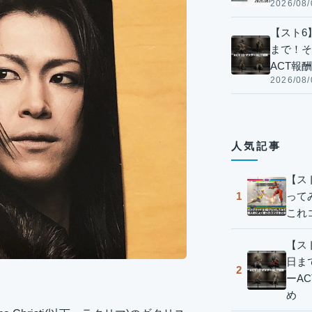
2026/08/
【スト6】
まで！そ
ACT報
2026/08/
人気記事
【ス
って
1
これ
【スト
日ま
2
ーA
め