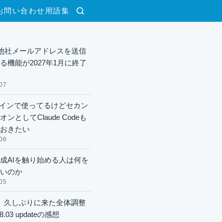
お問い合わせ
用語集
検索
lで他社メールアドレスを送信
る機能が2027年1月に終了
07
xメインで使ってるけどセカン
ンとしてClaude Codeも
おきたい
06
成AIを触り始める人は何を
いのか
05
】久しぶりに来た全体調整
8.03 updateの感想