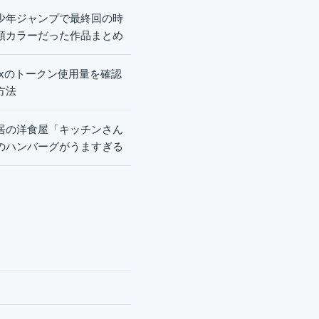
少年ジャンプで最終回の時
頭カラーだった作品まとめ
dexのトークン使用量を確認
方法
居の洋食屋「キッチンさん
のハンバーグがうますぎる