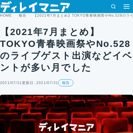
コンテンツへスキップ
検索
HOME
報告
【2021年7月まとめ】TOKYO青春映画祭やNo.528
【2021年7月まとめ】
TOKYO青春映画祭やNo.528
のライブゲスト出演などイベ
ントが多い月でした
2021/07/31
更新日: 2021/07/31
報告