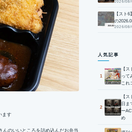
2026/08/
【スト6
の2026.0
2026/08/
人気記事
【ス
って
1
これ
【スト
日ま
2
ーA
います
め
屋さんのいいところを詰め込んだお弁当