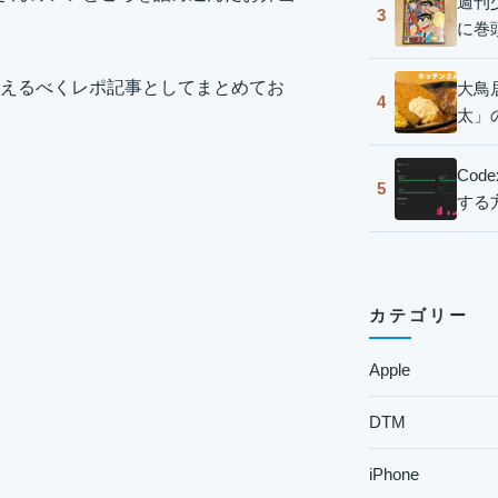
週刊
3
に巻
えるべくレポ記事としてまとめてお
大鳥
4
太」
Co
5
する
カテゴリー
Apple
DTM
iPhone