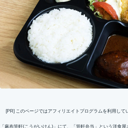
[PR] このページではアフィリエイトプログラムを利用して
「麻布笄軒(こうがいけん)」にて、「笄軒弁当」という洋食