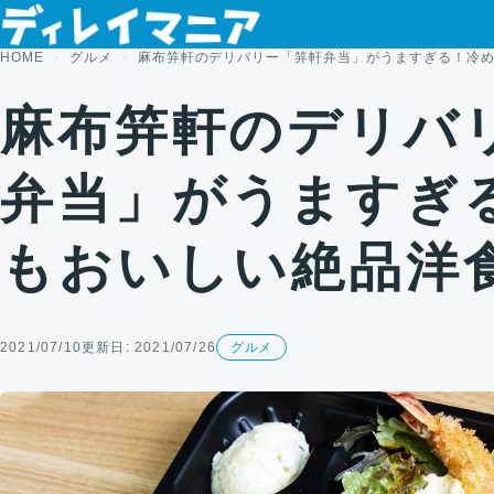
コンテンツへスキップ
HOME
グルメ
麻布笄軒のデリバリー「笄軒弁当」がうますぎる！冷
麻布笄軒のデリバ
弁当」がうますぎ
もおいしい絶品洋
2021/07/10
更新日: 2021/07/26
グルメ