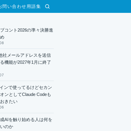
お問い合わせ
用語集
検索
ブコント2026の準々決勝進
め
08
lで他社メールアドレスを送信
る機能が2027年1月に終了
07
xメインで使ってるけどセカン
ンとしてClaude Codeも
おきたい
06
成AIを触り始める人は何を
いのか