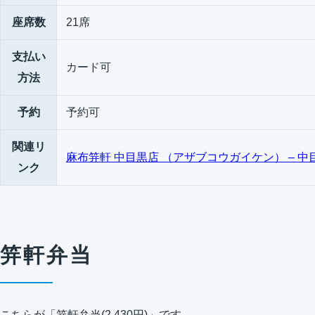
座席数
21席
支払い
カード可
方法
予約
予約可
関連リ
麻布笄軒 中目黒店 （アザブコウガイケン） – 中目
ンク
笄軒弁当
こちらが「笄軒弁当(2,430円)」です。