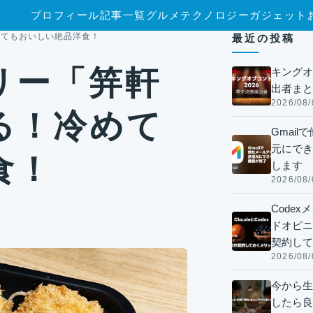
プロフィール
記事一覧
グルメ
テクノロジー
ガジェット
めてもおいしい絶品洋食！
最近の投稿
リー「笄軒
キングオ
出者まと
2026/08/
る！冷めて
Gmai
元にでき
食！
します
2026/08/
Code
ドオピニオ
契約して
2026/08/
今から生
したら良