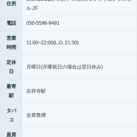
住所
ル 2F
電話
050-5596-9481
営業
11:00~22:00(L.O. 21:30)
時間
定休
月曜日(月曜祝日の場合は翌日休み)
日
最寄
吉祥寺駅
駅
タバ
全席禁煙
コ
座席