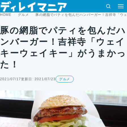
コンテンツへスキップ
検索
HOME
グルメ
豚の網脂でパティを包んだハンバーガー！吉祥寺「ウ
豚の網脂でパティを包んだハ
ンバーガー！吉祥寺「ウェイ
キーウェイキー」がうまかっ
た！
2021/07/17
更新日: 2021/07/23
グルメ