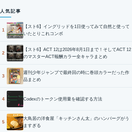
人気記事
【スト6】イングリッドを1日使ってみて自然と使って
1
いたとりこれコンボ
【スト6】ACT 12は2026年8月1日まで！そしてACT 12
2
のマスターACT報酬カラー全キャラまとめ
週刊少年ジャンプで最終回の時に巻頭カラーだった作
3
品まとめ
Codexのトークン使用量を確認する方法
4
大鳥居の洋食屋「キッチンさん太」のハンバーグがう
5
ますぎる