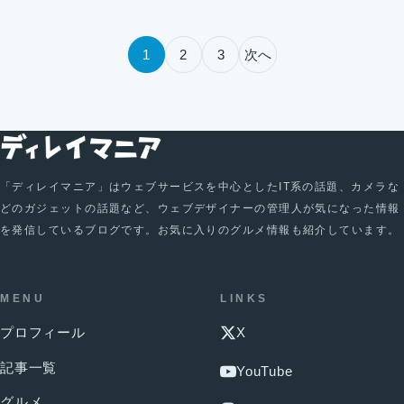
投稿のページ送り
1
2
3
次へ
「ディレイマニア」はウェブサービスを中心としたIT系の話題、カメラな
どのガジェットの話題など、ウェブデザイナーの管理人が気になった情報
を発信しているブログです。お気に入りのグルメ情報も紹介しています。
MENU
LINKS
プロフィール
X
記事一覧
YouTube
グルメ