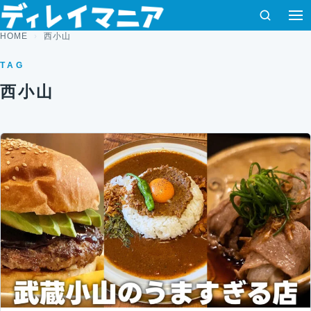
コンテンツへスキップ
検索
HOME
西小山
TAG
西小山