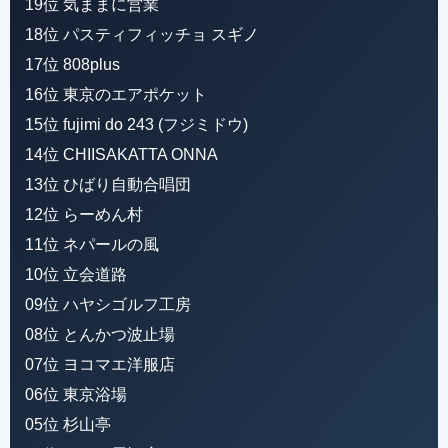
19位 気ままに営業
18位 パスティフィッチョ スギノ
17位 808plus
16位 東京のエアポケット
15位 fujimi do 243 (フジミドウ)
14位 CHIISAKATTA ONNA
13位 ひばり自動合唱団
12位 らーめん村
11位 ネパールの風
10位 立会道路
09位 ハヤシゴルフ工房
08位 とんかつ波止場
07位 ヨコマエ洋服店
06位 東京浴場
05位 杉山亭