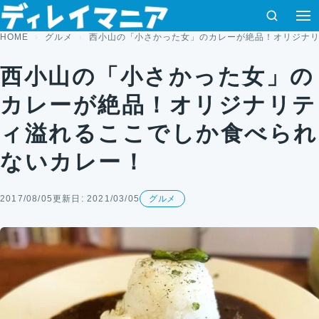
コンテンツへスキップ
検索
HOME
グルメ
西小山の「小さかった女」のカレーが絶品！オリジナ
西小山の「小さかった女」の
カレーが絶品！オリジナリテ
ィ溢れるここでしか食べられ
ないカレー！
2017/08/05
更新日: 2021/03/05
グルメ