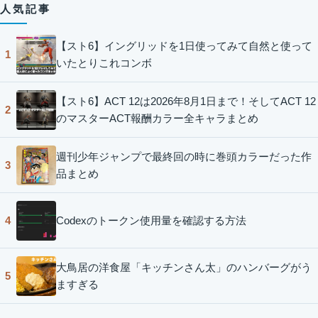
人気記事
【スト6】イングリッドを1日使ってみて自然と使って
1
いたとりこれコンボ
【スト6】ACT 12は2026年8月1日まで！そしてACT 12
2
のマスターACT報酬カラー全キャラまとめ
週刊少年ジャンプで最終回の時に巻頭カラーだった作
3
品まとめ
Codexのトークン使用量を確認する方法
4
大鳥居の洋食屋「キッチンさん太」のハンバーグがう
5
ますぎる