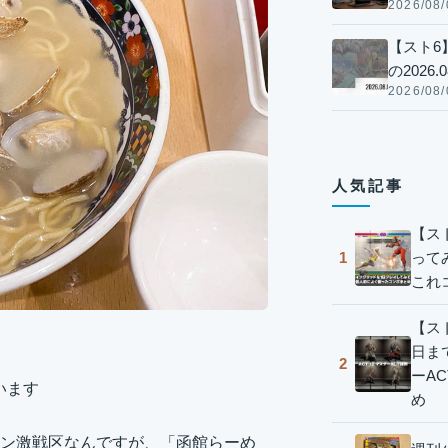
2026/08/
【スト6
の2026.0
2026/08/
人気記事
【ス
って
1
これ
【スト
日ま
2
ーA
います
め
ン激戦区なんですが、「函館らーめ