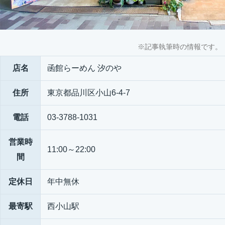
※記事執筆時の情報です。
店名
函館らーめん 汐のや
住所
東京都品川区小山6-4-7
電話
03-3788-1031
営業時
11:00～22:00
間
定休日
年中無休
最寄駅
西小山駅