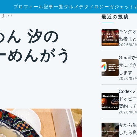
プロフィール
記事一覧
グルメ
テクノロジー
ガジェット
うまい！
最近の投稿
ん 汐の
キングオ
出者まと
2026/08/
ーめんがう
Gmai
元にでき
します
2026/08/
Code
ドオピニオ
契約して
2026/08/
今から生
したら良