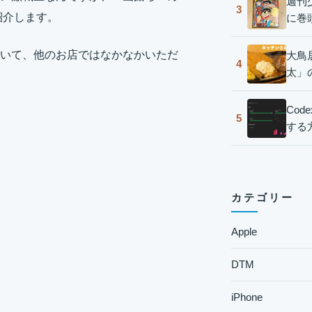
週刊
3
紹介します。
に巻
いて、他のお店ではなかなかいただ
大鳥
4
太」
Co
5
する
カテゴリー
Apple
DTM
iPhone