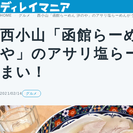
コンテンツへスキップ
HOME
グルメ
西小山「函館らーめん 汐のや」のアサリ塩らーめんが
西小山「函館らーめ
や」のアサリ塩ら
まい！
2021/02/14
グルメ