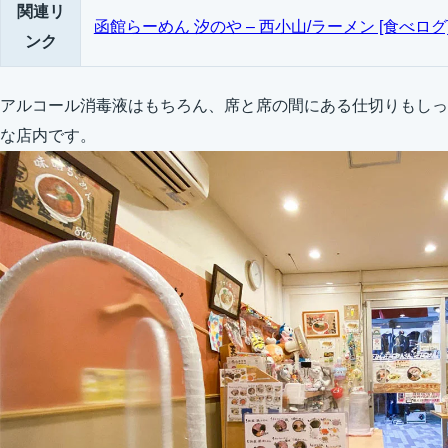
関連リ
函館らーめん 汐のや – 西小山/ラーメン [食べログ
ンク
アルコール消毒液はもちろん、席と席の間にある仕切りもしっ
な店内です。