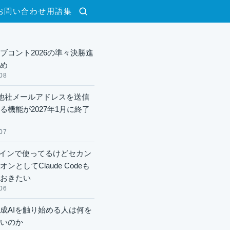
お問い合わせ
用語集
検索
ブコント2026の準々決勝進
め
08
lで他社メールアドレスを送信
る機能が2027年1月に終了
07
xメインで使ってるけどセカン
ンとしてClaude Codeも
おきたい
06
成AIを触り始める人は何を
いのか