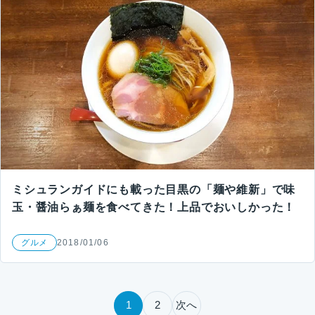
ミシュランガイドにも載った目黒の「麺や維新」で味
玉・醤油らぁ麺を食べてきた！上品でおいしかった！
グルメ
2018/01/06
投稿のページ送り
1
2
次へ