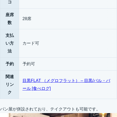
コ
座席
28席
数
支払
い方
カード可
法
予約
予約可
関連
目黒FLAT （メグロフラット） – 目黒/バル・バ
リン
ール [食べログ]
ク
パン屋が併設されており、テイクアウトも可能です。