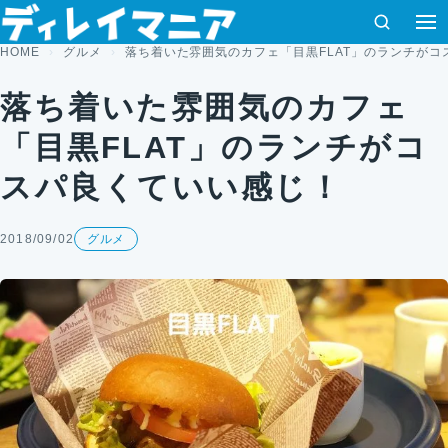
コンテンツへスキップ
検索
HOME
グルメ
落ち着いた雰囲気のカフェ「目黒FLAT」のランチがコ
落ち着いた雰囲気のカフェ
「目黒FLAT」のランチがコ
スパ良くていい感じ！
2018/09/02
グルメ