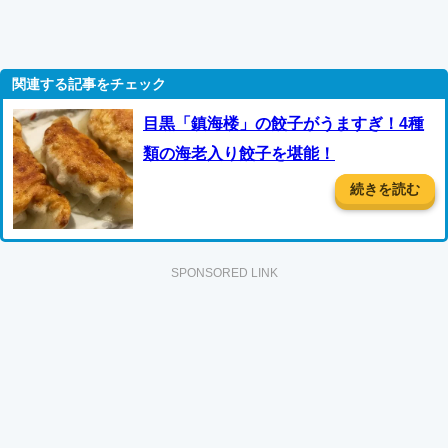
目黒「鎮海楼」の餃子がうますぎ！4種
類の海老入り餃子を堪能！
続きを読む
SPONSORED LINK