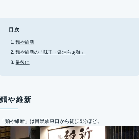
目次
麵や維新
麵や維新の「味玉・醤油らぁ麺」
最後に
麵や維新
「麵や維新」は目黒駅東口から徒歩5分ほど。