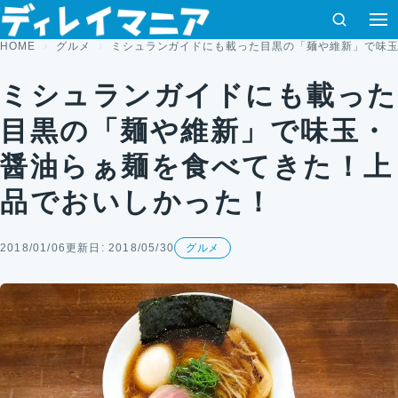
コンテンツへスキップ
検索
HOME
グルメ
ミシュランガイドにも載った目黒の「麺や維新」で味
ミシュランガイドにも載った
目黒の「麺や維新」で味玉・
醤油らぁ麺を食べてきた！上
品でおいしかった！
2018/01/06
更新日: 2018/05/30
グルメ