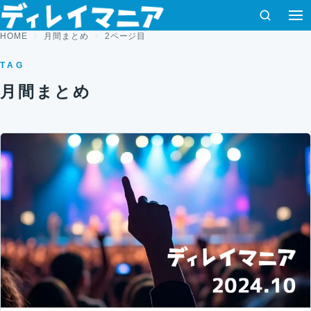
コンテンツへスキップ
検索
HOME
月間まとめ
2ページ目
TAG
月間まとめ