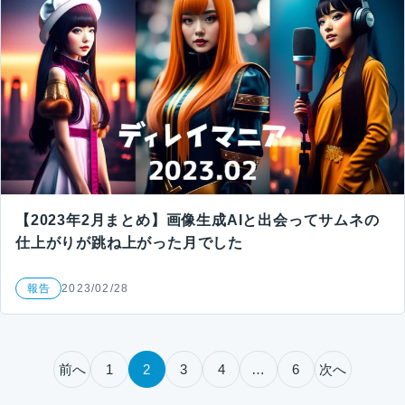
【2023年2月まとめ】画像生成AIと出会ってサムネの
仕上がりが跳ね上がった月でした
報告
2023/02/28
投稿のページ送り
前へ
1
2
3
4
…
6
次へ