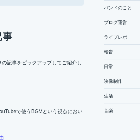
バンドのこと
ブログ運営
記事
ライブレポ
報告
入りの記事をピックアップしてご紹介し
日常
映像制作
生活
音楽
uTubeで使うBGMという視点におい
由