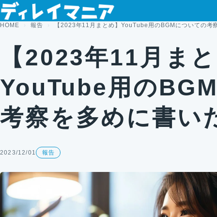
コンテンツへスキップ
HOME
報告
【2023年11月まとめ】YouTube用のBGMについて
【2023年11月ま
YouTube用のB
考察を多めに書い
2023/12/01
報告