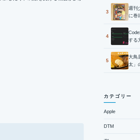
週刊
3
に巻
Co
4
する
大鳥
5
太」
カテゴリー
Apple
DTM