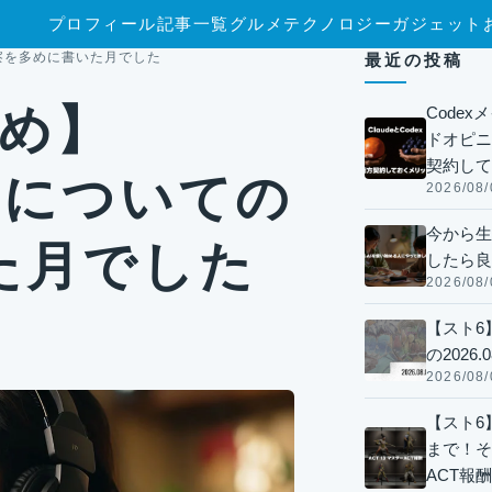
プロフィール
記事一覧
グルメ
テクノロジー
ガジェット
の考察を多めに書いた月でした
最近の投稿
とめ】
Code
ドオピニオ
契約して
GMについての
2026/08/
今から生
た月でした
したら良
2026/08/
【スト6
の2026.0
2026/08/
【スト6】
まで！そ
ACT報