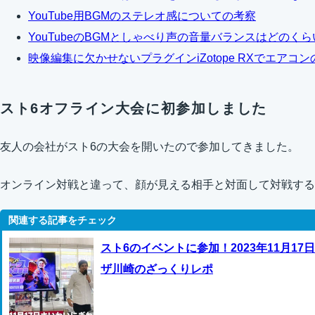
YouTube用BGMのステレオ感についての考察
YouTubeのBGMとしゃべり声の音量バランスはどのく
映像編集に欠かせないプラグインiZotope RXでエアコ
スト6オフライン大会に初参加しました
友人の会社がスト6の大会を開いたので参加してきました。
オンライン対戦と違って、顔が見える相手と対面して対戦する
スト6のイベントに参加！2023年11月1
ザ川崎のざっくりレポ