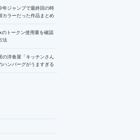
少年ジャンプで最終回の時
頭カラーだった作品まとめ
dexのトークン使用量を確認
方法
居の洋食屋「キッチンさん
のハンバーグがうますぎる