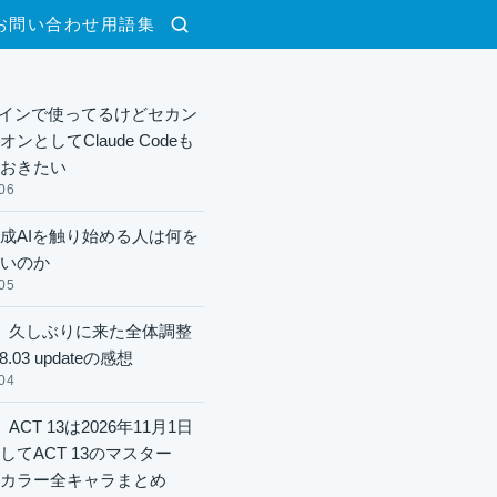
お問い合わせ
用語集
検索
xメインで使ってるけどセカン
ンとしてClaude Codeも
おきたい
06
成AIを触り始める人は何を
いのか
05
】久しぶりに来た全体調整
8.03 updateの感想
04
ACT 13は2026年11月1日
してACT 13のマスター
酬カラー全キャラまとめ