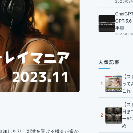
2026/08/
Chat
GPT-5
手順
2026/08/
人気記事
【ス
って
1
これ
【スト
日ま
2
ーA
め
参加したり、刺激を受ける機会が多か