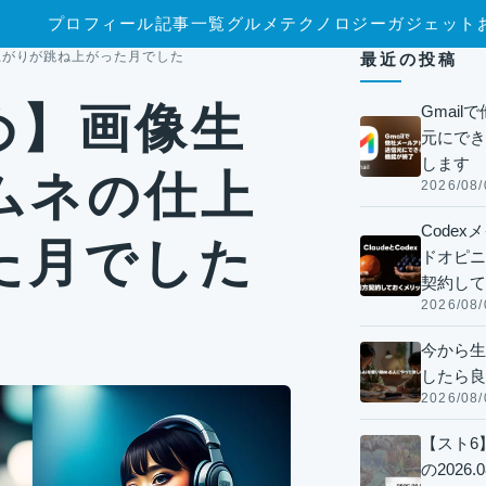
プロフィール
記事一覧
グルメ
テクノロジー
ガジェット
仕上がりが跳ね上がった月でした
最近の投稿
とめ】画像生
Gmai
元にでき
します
ムネの仕上
2026/08/
Code
た月でした
ドオピニオ
契約して
2026/08/
今から生
したら良
2026/08/
【スト6
の2026.0