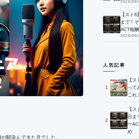
2026/08/
【スト6】
まで！そ
ACT報
2026/08/
人気記事
【ス
って
1
これ
【スト
日ま
2
ーA
め
AIが馴染んできた月でした。