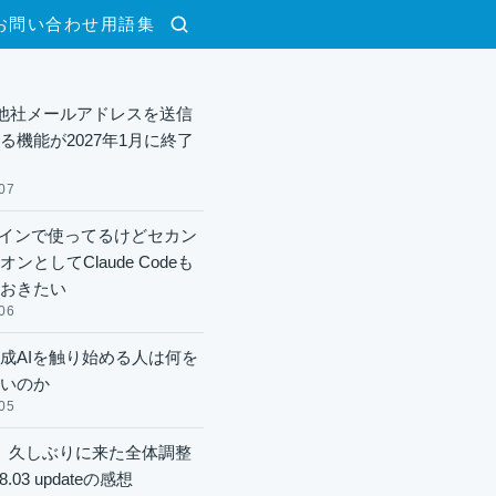
お問い合わせ
用語集
検索
lで他社メールアドレスを送信
る機能が2027年1月に終了
07
xメインで使ってるけどセカン
ンとしてClaude Codeも
おきたい
06
成AIを触り始める人は何を
いのか
05
】久しぶりに来た全体調整
8.03 updateの感想