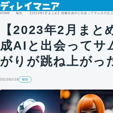
コンテンツへスキップ
HOME
報告
【2023年2月まとめ】画像生成AIと出会ってサムネの
【2023年2月ま
成AIと出会ってサ
がりが跳ね上がっ
2023/02/28
報告