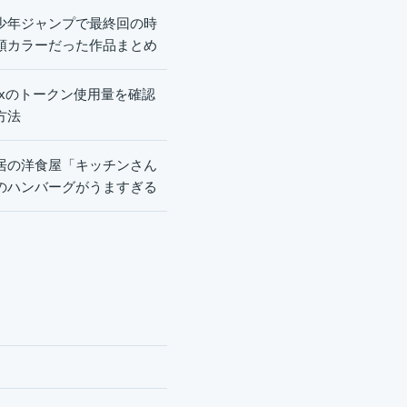
少年ジャンプで最終回の時
頭カラーだった作品まとめ
dexのトークン使用量を確認
方法
居の洋食屋「キッチンさん
のハンバーグがうますぎる