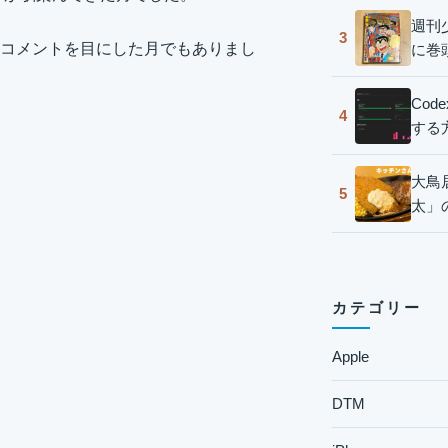
週刊
3
コメントを目にした月でもありまし
に巻
Co
4
する
大鳥
5
太」
カテゴリー
Apple
DTM