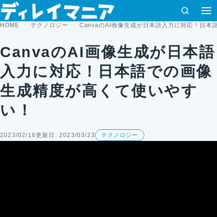
コンテンツへスキップ
検索
HOME
テクノロジー
CanvaのAI画像生成が日本語入力に対応！日
CanvaのAI画像生成が日本語
入力に対応！日本語での画像
生成精度が高くて使いやす
い！
2023/02/16
更新日: 2023/03/23
テクノロジー