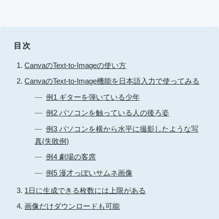
目次
CanvaのText-to-Imageの使い方
CanvaのText-to-Image機能を日本語入力で使ってみる
例1 ギターを弾いている少年
例2 パソコンを触っている人の後ろ姿
例3 パソコンを横から水平に撮影したような写
真(失敗例)
例4 劇場の客席
例5 漫才っぽいサムネ画像
1日に生成できる枚数には上限がある
画像だけダウンロードも可能