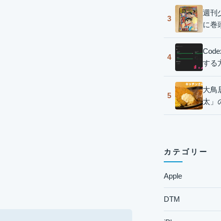
週刊
3
に巻
Co
4
する
大鳥
5
太」
カテゴリー
Apple
DTM