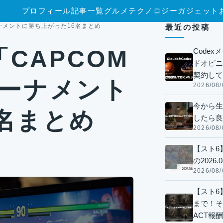
プロフィール
記事一覧
グルメ
テクノロジー
ガジェット
ーナメントに勝ち上がった16名まとめ
最近の投稿
CAPCOM
Code
ドオピニオ
契約して
トーナメント
2026/08/
今から生
名まとめ
したら良
2026/08/
【スト6
の2026.0
2026/08/
【スト6】
まで！そ
ACT報