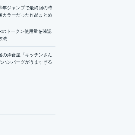
少年ジャンプで最終回の時
頭カラーだった作品まとめ
dexのトークン使用量を確認
方法
居の洋食屋「キッチンさん
のハンバーグがうますぎる