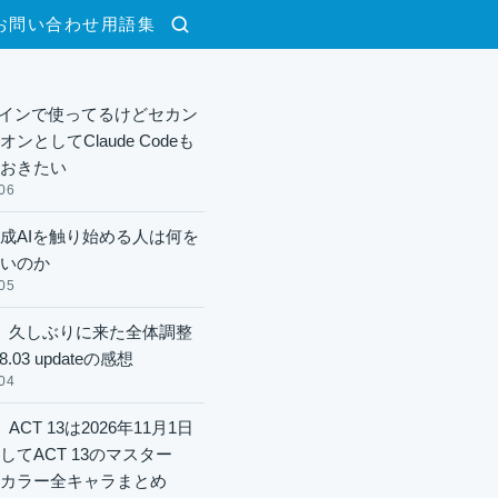
お問い合わせ
用語集
検索
xメインで使ってるけどセカン
ンとしてClaude Codeも
おきたい
06
成AIを触り始める人は何を
いのか
05
】久しぶりに来た全体調整
8.03 updateの感想
04
ACT 13は2026年11月1日
してACT 13のマスター
酬カラー全キャラまとめ