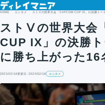
コンテンツへスキップ
HOME
エンタメ
ストⅤの世界大会「CAPCOM CUP IX」の決勝ト
ストⅤの世界大会「
CUP IX」の決勝
に勝ち上がった16
2023/02/18
更新日: 2023/02/18
エンタメ