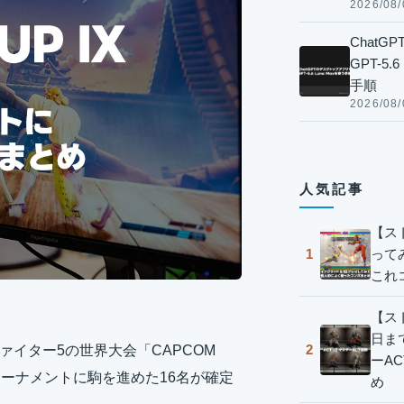
2026/08/
Chat
GPT-5
手順
2026/08/
人気記事
【ス
って
1
これ
【スト
日ま
2
ァイター5の世界大会「CAPCOM
ーA
トーナメントに駒を進めた16名が確定
め