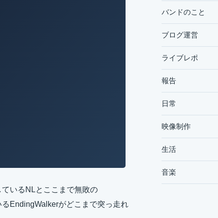
バンドのこと
ブログ運営
ライブレポ
報告
日常
映像制作
生活
音楽
しているNLとここまで無敗の
EndingWalkerがどこまで突っ走れ