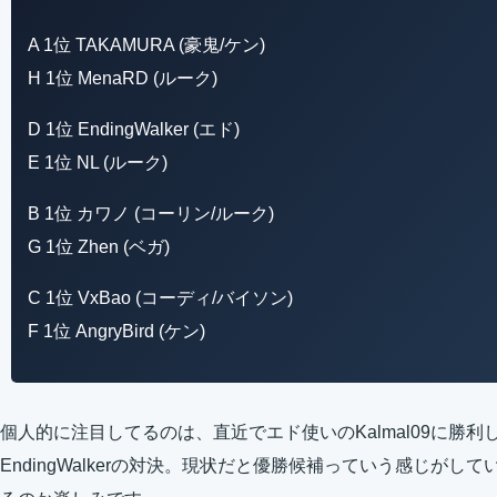
A 1位 TAKAMURA (豪鬼/ケン)
H 1位 MenaRD (ルーク)
D 1位 EndingWalker (エド)
E 1位 NL (ルーク)
B 1位 カワノ (コーリン/ルーク)
G 1位 Zhen (ベガ)
C 1位 VxBao (コーディ/バイソン)
F 1位 AngryBird (ケン)
個人的に注目してるのは、直近でエド使いのKalmal09に勝利
EndingWalkerの対決。現状だと優勝候補っていう感じがしている