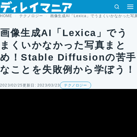
コンテンツへスキップ
検索
HOME
テクノロジー
画像生成AI「Lexica」でうまくいかなかった写真ま
画像生成AI「Lexica」でう
まくいかなかった写真まと
め！Stable Diffusionの苦手
なことを失敗例から学ぼう！
2023/02/25
更新日: 2023/03/23
テクノロジー