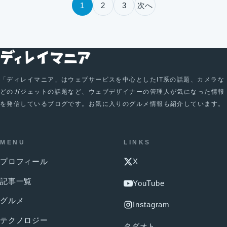
投稿のページ送り
1
2
3
次へ
「ディレイマニア」はウェブサービスを中心としたIT系の話題、カメラな
どのガジェットの話題など、ウェブデザイナーの管理人が気になった情報
を発信しているブログです。お気に入りのグルメ情報も紹介しています。
MENU
LINKS
プロフィール
X
記事一覧
YouTube
グルメ
Instagram
テクノロジー
タダオト