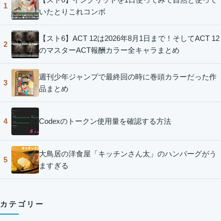
1
いたとりこれコンボ
【スト6】ACT 12は2026年8月1日まで！そしてACT 12
2
のマスターACT報酬カラー全キャラまとめ
週刊少年ジャンプで最終回の時に巻頭カラーだった作
3
品まとめ
Codexのトークン使用量を確認する方法
4
大鳥居の洋食屋「キッチンさん太」のハンバーグがう
5
ますぎる
カテゴリー