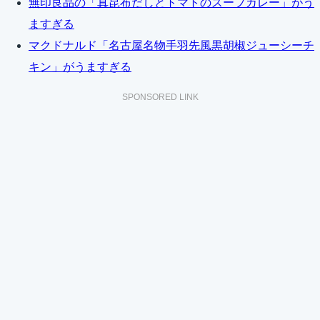
無印良品の「真昆布だしとトマトのスープカレー」がう
ますぎる
マクドナルド「名古屋名物手羽先風黒胡椒ジューシーチ
キン」がうますぎる
SPONSORED LINK