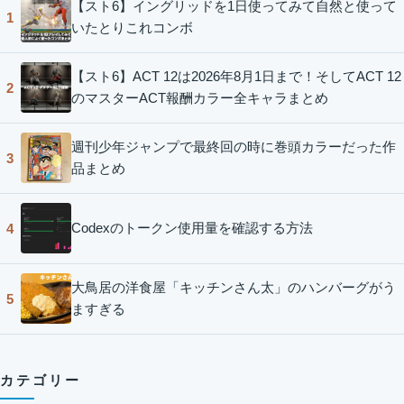
【スト6】イングリッドを1日使ってみて自然と使って
1
いたとりこれコンボ
【スト6】ACT 12は2026年8月1日まで！そしてACT 12
2
のマスターACT報酬カラー全キャラまとめ
週刊少年ジャンプで最終回の時に巻頭カラーだった作
3
品まとめ
Codexのトークン使用量を確認する方法
4
大鳥居の洋食屋「キッチンさん太」のハンバーグがう
5
ますぎる
カテゴリー