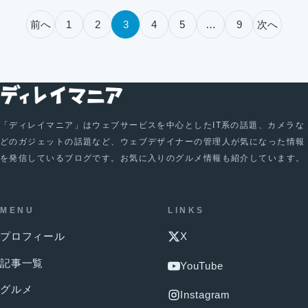
投稿のページ送り
前へ
1
2
3
4
5
…
9
次へ
「ディレイマニア」はウェブサービスを中心としたIT系の話題、カメラな
どのガジェットの話題など、ウェブデザイナーの管理人が気になった情報
を発信しているブログです。お気に入りのグルメ情報も紹介しています。
MENU
LINKS
プロフィール
X
記事一覧
YouTube
グルメ
Instagram