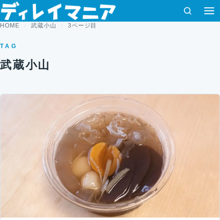
コンテンツへスキップ
検索
HOME
武蔵小山
3ページ目
TAG
武蔵小山