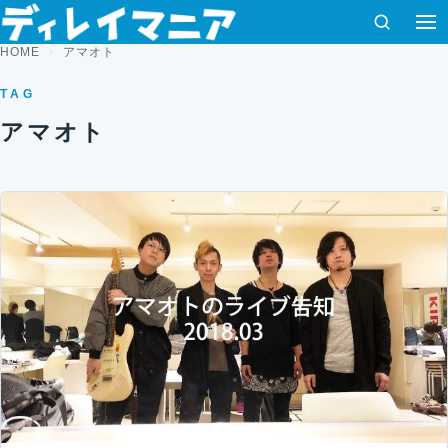
コンテンツへスキップ
検索
HOME
アマオト
TAG
アマオト