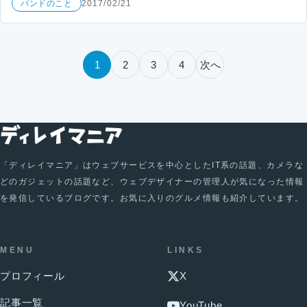
バンドのこと
2017/02/21
投稿のページ送り
1
2
3
4
次へ
「ディレイマニア」はウェブサービスを中心としたIT系の話題、カメラな
どのガジェットの話題など、ウェブデザイナーの管理人が気になった情報
を発信しているブログです。お気に入りのグルメ情報も紹介しています。
MENU
LINKS
プロフィール
X
記事一覧
YouTube