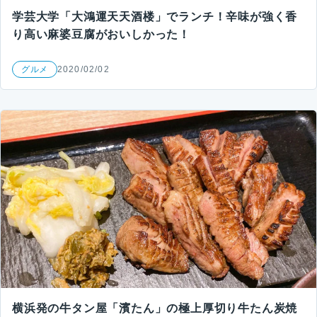
学芸大学「大鴻運天天酒楼」でランチ！辛味が強く香
り高い麻婆豆腐がおいしかった！
グルメ
2020/02/02
横浜発の牛タン屋「濱たん」の極上厚切り牛たん炭焼