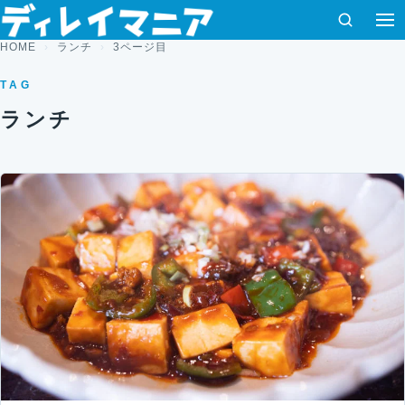
コンテンツへスキップ
検索
HOME
ランチ
3ページ目
TAG
ランチ