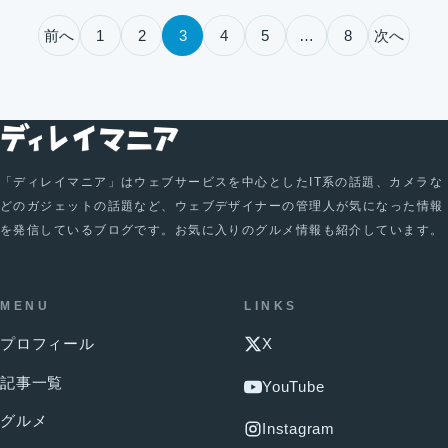
投稿のページ送り
前へ
1
2
3
4
5
…
8
次へ
「ディレイマニア」はウェブサービスを中心としたIT系の話題、カメラな
どのガジェットの話題など、ウェブデザイナーの管理人が気になった情報
を発信しているブログです。お気に入りのグルメ情報も紹介しています。
MENU
LINKS
プロフィール
X
記事一覧
YouTube
グルメ
Instagram