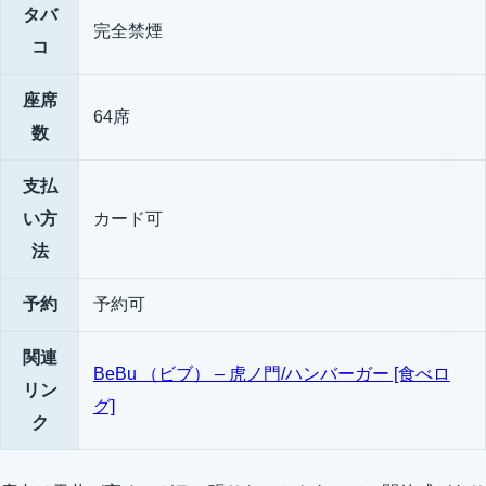
タバ
完全禁煙
コ
座席
64席
数
支払
い方
カード可
法
予約
予約可
関連
BeBu （ビブ） – 虎ノ門/ハンバーガー [食べロ
リン
グ]
ク