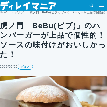
コンテンツへスキップ
検索
HOME
グルメ
虎ノ門「BeBu(ビブ)」のハンバーガーが上品で個性
虎ノ門「BeBu(ビブ)」のハ
ンバーガーが上品で個性的！
ソースの味付けがおいしかっ
た！
2019/06/29
グルメ