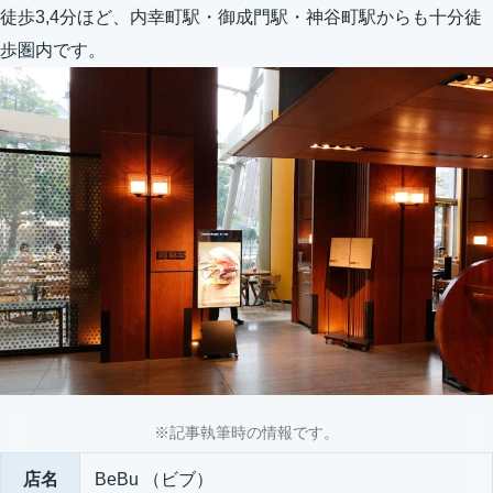
徒歩3,4分ほど、内幸町駅・御成門駅・神谷町駅からも十分徒
歩圏内です。
※記事執筆時の情報です。
店名
BeBu （ビブ）