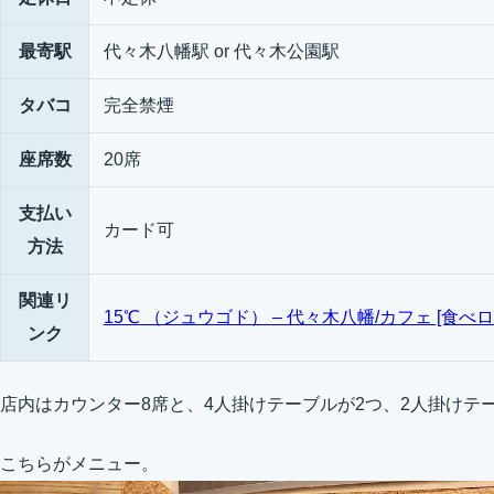
最寄駅
代々木八幡駅 or 代々木公園駅
タバコ
完全禁煙
座席数
20席
支払い
カード可
方法
関連リ
15℃ （ジュウゴド） – 代々木八幡/カフェ [食べロ
ンク
店内はカウンター8席と、4人掛けテーブルが2つ、2人掛けテ
こちらがメニュー。