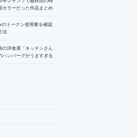
少年ジャンプで最終回の時
頭カラーだった作品まとめ
dexのトークン使用量を確認
方法
居の洋食屋「キッチンさん
のハンバーグがうますぎる