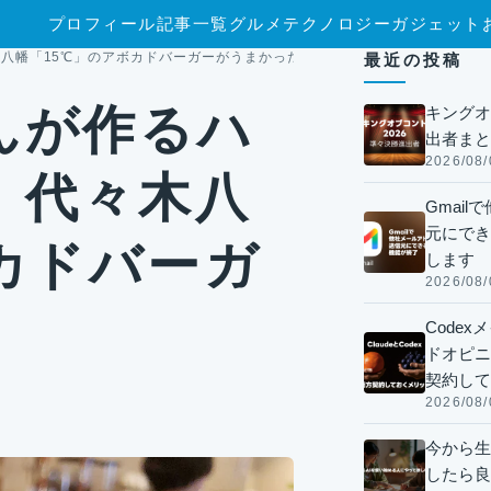
プロフィール
記事一覧
グルメ
テクノロジー
ガジェット
八幡「15℃」のアボカドバーガーがうまかった！
最近の投稿
んが作るハ
キングオ
出者まと
2026/08/
！代々木八
Gmai
元にでき
カドバーガ
します
2026/08/
Code
ドオピニオ
契約して
2026/08/
今から生
したら良