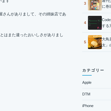
週刊
います
3
に巻
ン屋さんがありまして、その姉妹店であ
Co
4
する
とはまた違ったおいしさがありまし
大鳥
5
太」
カテゴリー
Apple
DTM
iPhone