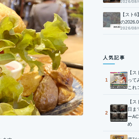
2026/08/
【スト6
の2026.0
2026/08/
人気記事
【ス
って
1
これ
【スト
日ま
2
ーA
め