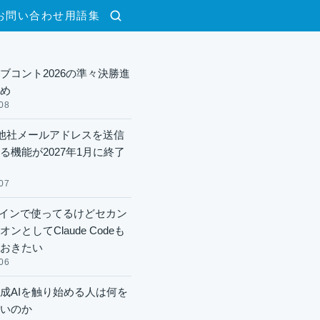
お問い合わせ
用語集
検索
ブコント2026の準々決勝進
め
08
lで他社メールアドレスを送信
る機能が2027年1月に終了
07
xメインで使ってるけどセカン
ンとしてClaude Codeも
おきたい
06
成AIを触り始める人は何を
いのか