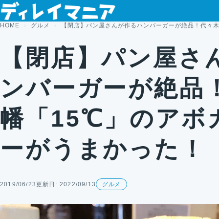
コンテンツへスキップ
HOME
グルメ
【閉店】パン屋さんが作るハンバーガーが絶品！代々木
【閉店】パン屋さ
ンバーガーが絶品
幡「15℃」のアボ
ーがうまかった！
2019/06/23
更新日: 2022/09/13
グルメ