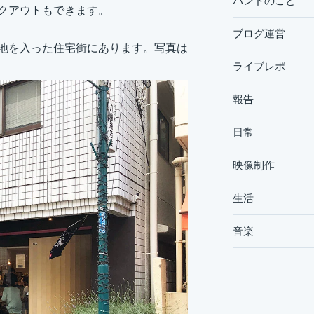
バンドのこと
イクアウトもできます。
ブログ運営
路地を入った住宅街にあります。写真は
ライブレポ
報告
日常
映像制作
生活
音楽