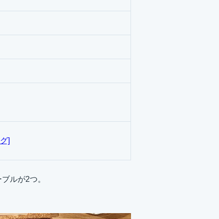
グ]
ーブルが2つ。