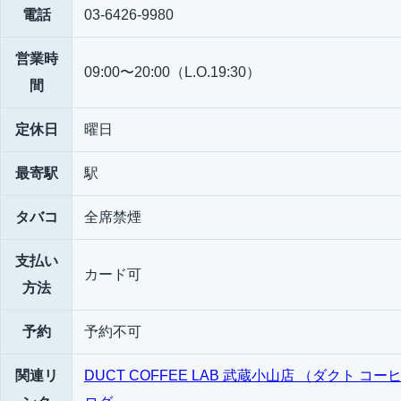
電話
03-6426-9980
営業時
09:00〜20:00（L.O.19:30）
間
定休日
曜日
最寄駅
駅
タバコ
全席禁煙
支払い
カード可
方法
予約
予約不可
関連リ
DUCT COFFEE LAB 武蔵小山店 （ダクト コーヒ