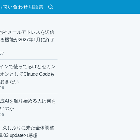
お問い合わせ
用語集
検索
lで他社メールアドレスを送信
る機能が2027年1月に終了
07
xメインで使ってるけどセカン
ンとしてClaude Codeも
おきたい
06
成AIを触り始める人は何を
いのか
05
】久しぶりに来た全体調整
8.03 updateの感想