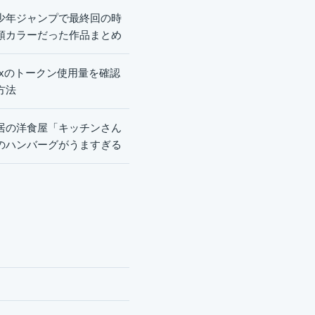
少年ジャンプで最終回の時
頭カラーだった作品まとめ
dexのトークン使用量を確認
方法
居の洋食屋「キッチンさん
のハンバーグがうますぎる