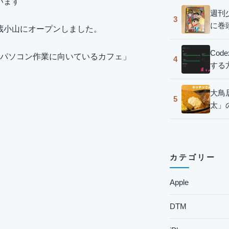
います
週刊
3
に巻
が武蔵小山にオープンしました。
Co
パソコン作業に向いているカフェ」
4
する
大鳥
5
太」
カテゴリー
Apple
DTM