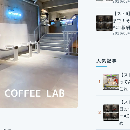
2026/08/
【スト6】
まで！そ
ACT報
2026/08/
人気記事
【ス
って
1
これ
【スト
日ま
2
ーA
め