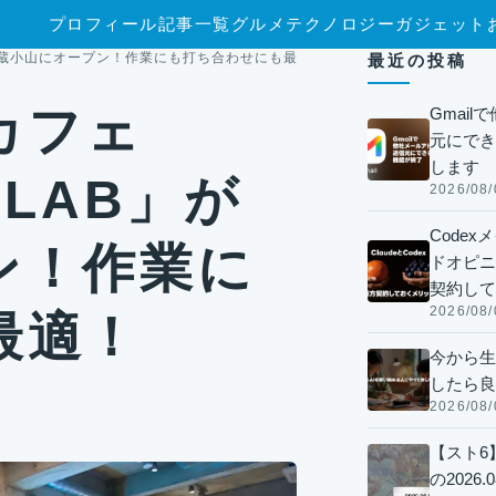
プロフィール
記事一覧
グルメ
テクノロジー
ガジェット
」が武蔵小山にオープン！作業にも打ち合わせにも最適！
最近の投稿
カフェ
Gmai
元にでき
します
 LAB」が
2026/08/
Code
ン！作業に
ドオピニオ
契約して
2026/08/
最適！
今から生
したら良
2026/08/
【スト6
の2026.0