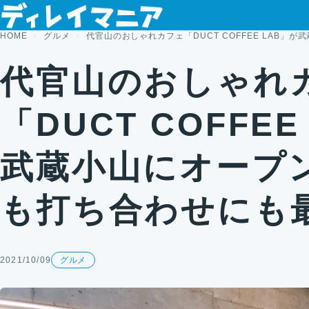
コンテンツへスキップ
HOME
グルメ
代官山のおしゃれカフェ「DUCT COFFEE LAB
代官山のおしゃれ
「DUCT COFFEE
武蔵小山にオープ
も打ち合わせにも
2021/10/09
グルメ