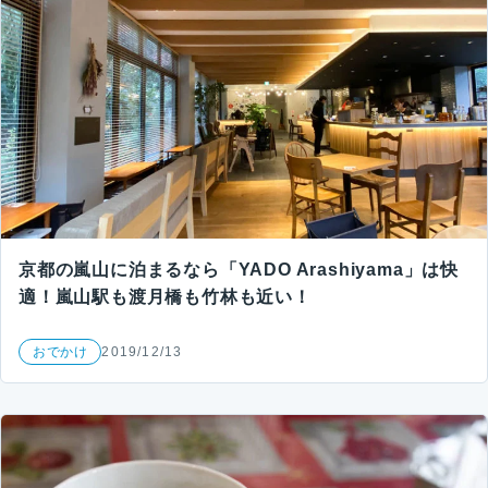
京都の嵐山に泊まるなら「YADO Arashiyama」は快
適！嵐山駅も渡月橋も竹林も近い！
おでかけ
2019/12/13