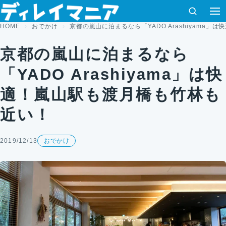
コンテンツへスキップ
検索
HOME
おでかけ
京都の嵐山に泊まるなら「YADO Arashiyama
京都の嵐山に泊まるなら
「YADO Arashiyama」は快
適！嵐山駅も渡月橋も竹林も
近い！
2019/12/13
おでかけ