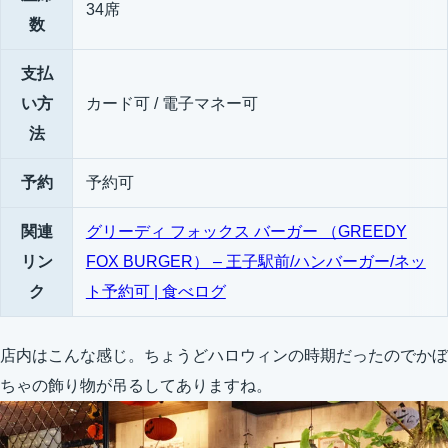
34席
数
支払
い方
カード可 / 電子マネー可
法
予約
予約可
関連
グリーディ フォックス バーガー （GREEDY
リン
FOX BURGER） – 王子駅前/ハンバーガー/ネッ
ク
ト予約可 | 食べログ
店内はこんな感じ。ちょうどハロウィンの時期だったのでかぼ
ちゃの飾り物が吊るしてありますね。