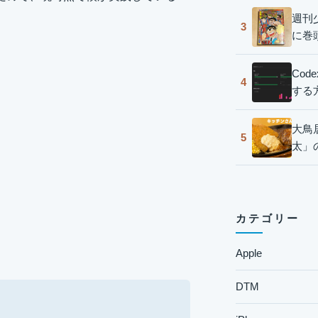
週刊
3
に巻
Co
4
する
大鳥
5
太」
カテゴリー
Apple
DTM