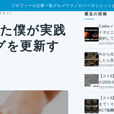
プロフィール
記事一覧
グルメ
テクノロジー
ガジェット
するコツ
最近の投稿
した僕が実践
Code
ドオピニオ
契約して
グを更新す
2026/08/
今から生
したら良
2026/08/
【スト6
の2026.0
2026/08/
【スト6】
まで！そ
ACT報