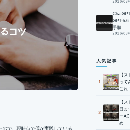
2026/08/
Chat
GPT-5
手順
2026/08/
人気記事
【ス
って
1
これ
【スト
日ま
2
ーA
め
たので、現時点で僕が実践している