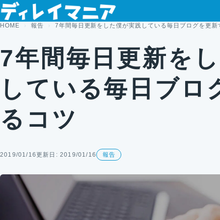
コンテンツへスキップ
HOME
報告
7年間毎日更新をした僕が実践している毎日ブログを更新
7年間毎日更新を
している毎日ブロ
るコツ
2019/01/16
更新日: 2019/01/16
報告