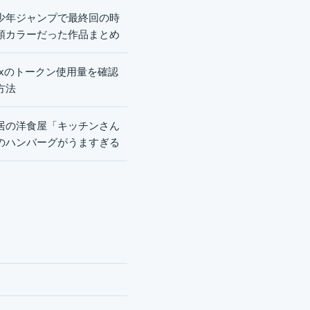
少年ジャンプで最終回の時
頭カラーだった作品まとめ
dexのトークン使用量を確認
方法
居の洋食屋「キッチンさん
のハンバーグがうますぎる