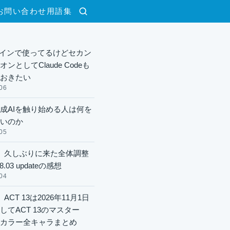
お問い合わせ
用語集
検索
xメインで使ってるけどセカン
ンとしてClaude Codeも
おきたい
06
成AIを触り始める人は何を
いのか
05
】久しぶりに来た全体調整
8.03 updateの感想
04
ACT 13は2026年11月1日
してACT 13のマスター
酬カラー全キャラまとめ