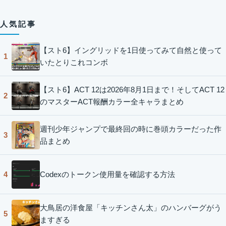
人気記事
【スト6】イングリッドを1日使ってみて自然と使って
1
いたとりこれコンボ
【スト6】ACT 12は2026年8月1日まで！そしてACT 12
2
のマスターACT報酬カラー全キャラまとめ
週刊少年ジャンプで最終回の時に巻頭カラーだった作
3
品まとめ
Codexのトークン使用量を確認する方法
4
大鳥居の洋食屋「キッチンさん太」のハンバーグがう
5
ますぎる