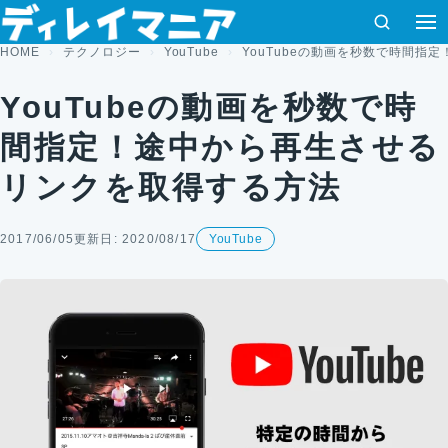
コンテンツへスキップ
検索
HOME
テクノロジー
YouTube
YouTubeの動画を秒数で時間指
YouTubeの動画を秒数で時
間指定！途中から再生させる
リンクを取得する方法
2017/06/05
更新日: 2020/08/17
YouTube