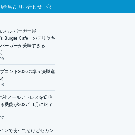
用語集
お問い合わせ
検索
のハンバーガー屋
y’s Burger Cafe」のテリヤキ
バーガーが美味すぎる
年】
09
ブコント2026の準々決勝進
め
08
lで他社メールアドレスを送信
る機能が2027年1月に終了
07
xメインで使ってるけどセカン