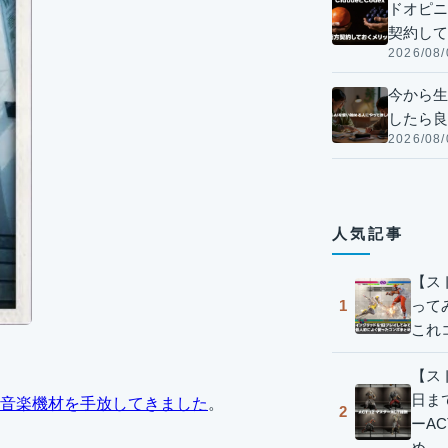
ドオピニオ
契約して
2026/08/
今から生
したら良
2026/08/
人気記事
【ス
って
1
これ
【スト
日ま
音楽機材を手放してきました
。
2
ーA
め