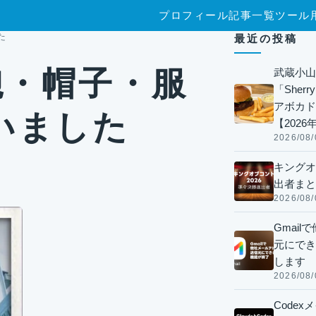
プロフィール
記事一覧
ツール
た
最近の投稿
鞄・帽子・服
武蔵小山
「Sherr
アボカド
いました
【2026
2026/08/
キングオ
出者まと
2026/08/
Gmai
元にでき
します
2026/08/
Code