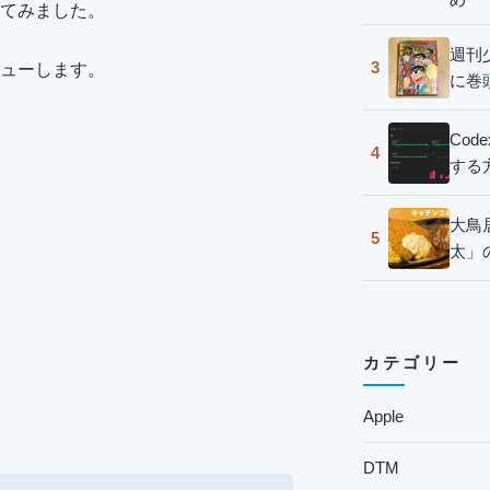
てみました。
週刊
3
ューします。
に巻
Co
4
する
大鳥
5
太」
カテゴリー
Apple
DTM