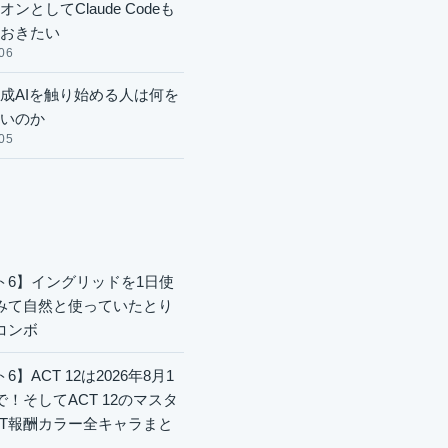
ンとしてClaude Codeも
おきたい
06
成AIを触り始める人は何を
いのか
05
ト6】イングリッドを1日使
みて自然と使っていたとり
コンボ
6】ACT 12は2026年8月1
で！そしてACT 12のマスタ
CT報酬カラー全キャラまと