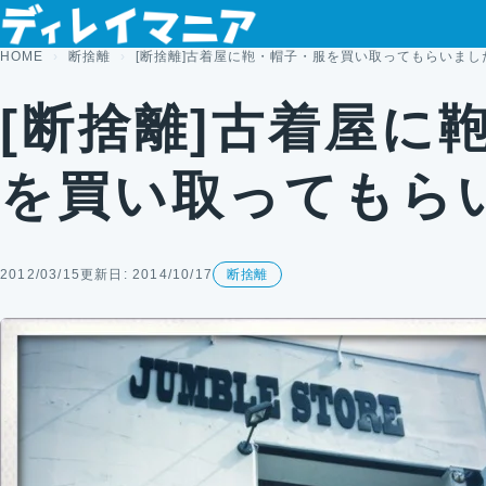
コンテンツへスキップ
HOME
断捨離
[断捨離]古着屋に鞄・帽子・服を買い取ってもらいまし
[断捨離]古着屋に
を買い取ってもら
2012/03/15
更新日: 2014/10/17
断捨離