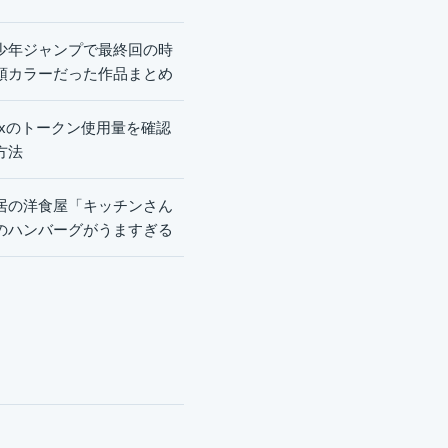
少年ジャンプで最終回の時
頭カラーだった作品まとめ
dexのトークン使用量を確認
方法
居の洋食屋「キッチンさん
のハンバーグがうますぎる