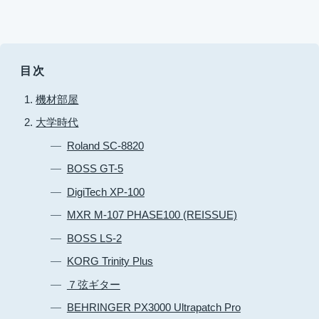
目次
機材部屋
大学時代
Roland SC-8820
BOSS GT-5
DigiTech XP-100
MXR M-107 PHASE100 (REISSUE)
BOSS LS-2
KORG Trinity Plus
７弦ギター
BEHRINGER PX3000 Ultrapatch Pro