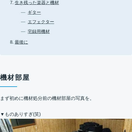
生き残った楽器と機材
ギター
エフェクター
宅録用機材
最後に
機材部屋
まず初めに機材処分前の機材部屋の写真を。
▼ものありすぎ(笑)