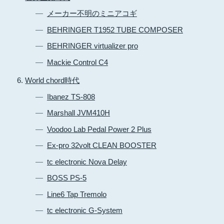
メーカー不明のミニアコギ
BEHRINGER T1952 TUBE COMPOSER
BEHRINGER virtualizer pro
Mackie Control C4
World chord時代
Ibanez TS-808
Marshall JVM410H
Voodoo Lab Pedal Power 2 Plus
Ex-pro 32volt CLEAN BOOSTER
tc electronic Nova Delay
BOSS PS-5
Line6 Tap Tremolo
tc electronic G-System