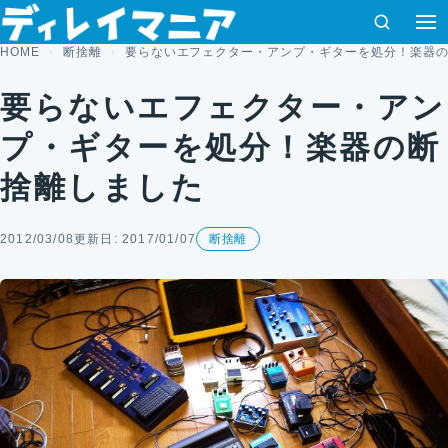
コンテンツへスキップ
検索
HOME
断捨離
要らないエフェクター・アンプ・ギターを処分！楽器
要らないエフェクター・アン
プ・ギターを処分！楽器の断
捨離しました
2012/03/08
更新日: 2017/01/07
断捨離