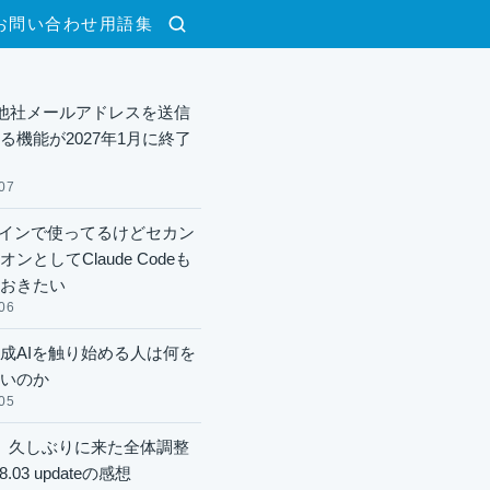
お問い合わせ
用語集
検索
lで他社メールアドレスを送信
る機能が2027年1月に終了
07
xメインで使ってるけどセカン
ンとしてClaude Codeも
おきたい
06
成AIを触り始める人は何を
いのか
05
】久しぶりに来た全体調整
8.03 updateの感想