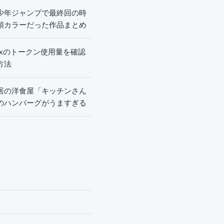
少年ジャンプで最終回の時
頭カラーだった作品まとめ
dexのトークン使用量を確認
方法
居の洋食屋「キッチンさん
のハンバーグがうますぎる