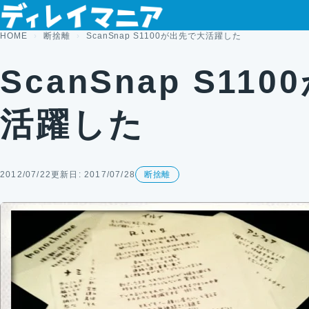
コンテンツへスキップ
HOME
断捨離
ScanSnap S1100が出先で大活躍した
ScanSnap S11
活躍した
2012/07/22
更新日: 2017/07/28
断捨離