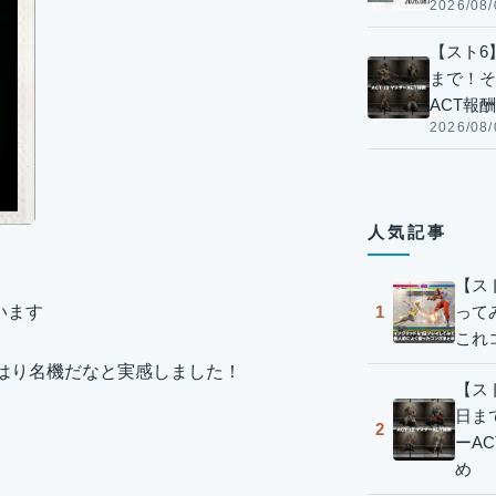
2026/08/
【スト6】
まで！そ
ACT報
2026/08/
人気記事
【ス
って
います
1
これ
00はやはり名機だなと実感しました！
【スト
日ま
2
ーA
め