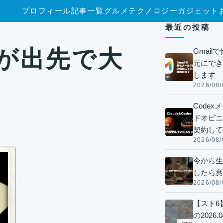
プロフィール
記事一覧
グルメ
テクノロジー
ガジェット
最近の投稿
00が出先で大
Gmai
元にでき
します
2026/08/
Code
ドオピニオ
契約して
2026/08/
今から生
したら良
2026/08/
【スト6
の2026.0