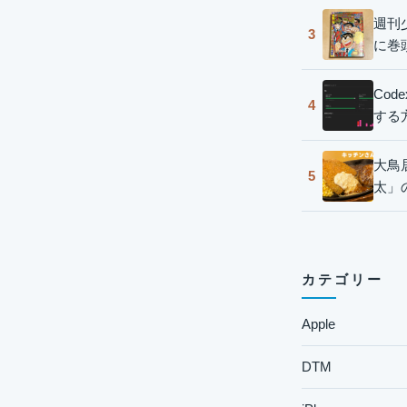
週刊
3
に巻
Co
4
する
大鳥
5
太」
カテゴリー
Apple
DTM