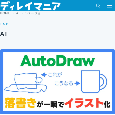
コンテンツへスキップ
検索
HOME
AI
5ページ目
TAG
AI