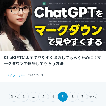
ChatGPTに太字で見やすく出力してもらうために！マ
ークダウンで回答してもらう方法
テクノロジー
2023/04/11
投稿のページ送り
前へ
1
…
3
4
5
6
7
次へ