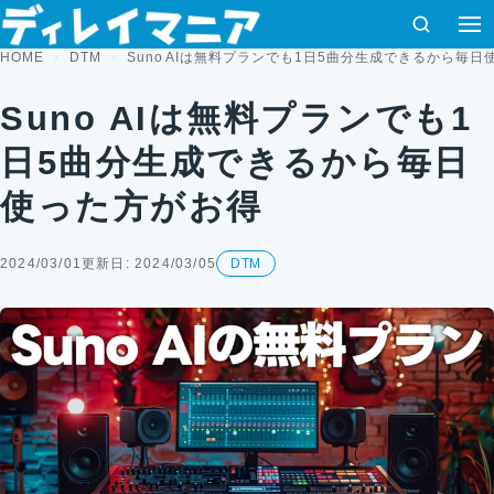
コンテンツへスキップ
検索
HOME
DTM
Suno AIは無料プランでも1日5曲分生成できるから毎
Suno AIは無料プランでも1
日5曲分生成できるから毎日
使った方がお得
2024/03/01
更新日: 2024/03/05
DTM