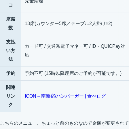
完全禁煙
コ
座席
13席(カウンター5席／テーブル2人掛け×2)
数
支払
カード可 / 交通系電子マネー可 / iD・QUICPay対
い方
応
法
予約
予約不可 (15時以降座席のご予約が可能です。)
関連
リン
ICON – 南新宿/ハンバーガー | 食べログ
ク
こちらのメニュー、ちょっと前のものなので金額が変更されて