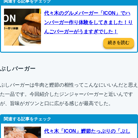
代々木のグルメバーガー「ICON」でハ
ンバーガー作り体験をしてきました！り
んごバーガーがうますぎでした！
続きを読む
ぶしバーガー
ぶしバーガーは牛肉と鰹節の相性ってこんなにいいんだと思え
た一品です。今回紹介したジンジャーバーガーと近いんです
が、旨味がガツンと口に広がる感じが最高でした。
代々木「ICON」鰹節たっぷりの「ぶし