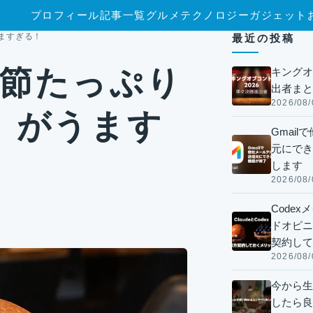
プロフィール
記事一覧
グルメ
テクノロジー
ガジェット
ますぎる！
最近の投稿
鰹節たっぷり
キングオ
出者まと
2026/08/
」がうます
Gmai
元にでき
します
2026/08/
Code
ドオピニオ
契約して
2026/08/
今から生
したら良