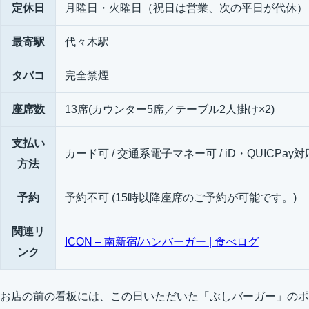
定休日
月曜日・火曜日（祝日は営業、次の平日が代休）
最寄駅
代々木駅
タバコ
完全禁煙
座席数
13席(カウンター5席／テーブル2人掛け×2)
支払い
カード可 / 交通系電子マネー可 / iD・QUICPay対
方法
予約
予約不可 (15時以降座席のご予約が可能です。)
関連リ
ICON – 南新宿/ハンバーガー | 食べログ
ンク
お店の前の看板には、この日いただいた「ぶしバーガー」のポ