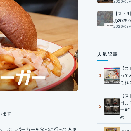
2026/08/
【スト6
の2026.0
2026/08/
人気記事
【ス
って
1
これ
【スト
日ま
2
ーA
います
め
へ、ぶしバーガーを食べに行ってきま