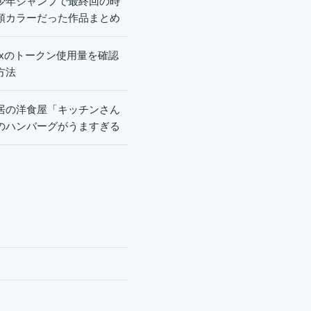
少年ジャンプで最終回の時
頭カラーだった作品まとめ
dexのトークン使用量を確認
方法
居の洋食屋「キッチンさん
のハンバーグがうますぎる