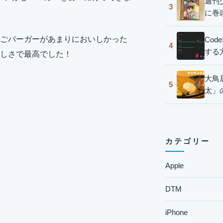
週刊
3
に巻
ごバーガーがあまりにおいしかった
Co
4
する
しさで最高でした！
大鳥
5
太」
カテゴリー
Apple
DTM
iPhone