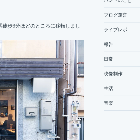
バンドのこと
ブログ運営
駅徒歩3分ほどのところに移転しまし
ライブレポ
報告
日常
映像制作
生活
音楽