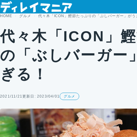
コンテンツへスキップ
HOME
グルメ
代々木「ICON」鰹節たっぷりの「ぶしバーガー」がう
代々木「ICON」
の「ぶしバーガー
ぎる！
2021/11/21
更新日: 2023/04/01
グルメ