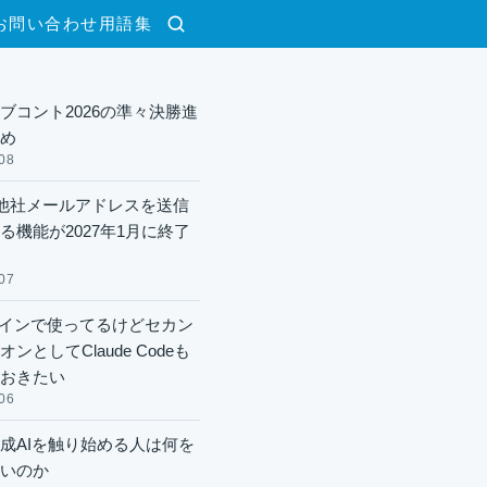
お問い合わせ
用語集
検索
ブコント2026の準々決勝進
め
08
lで他社メールアドレスを送信
る機能が2027年1月に終了
07
xメインで使ってるけどセカン
ンとしてClaude Codeも
おきたい
06
成AIを触り始める人は何を
いのか