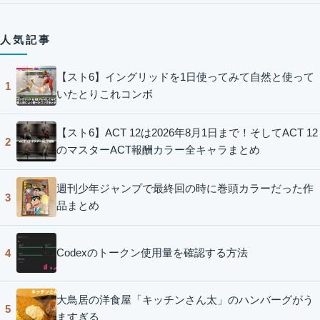
人気記事
【スト6】イングリッドを1日使ってみて自然と使って
1
いたとりこれコンボ
【スト6】ACT 12は2026年8月1日まで！そしてACT 12
2
のマスターACT報酬カラー全キャラまとめ
週刊少年ジャンプで最終回の時に巻頭カラーだった作
3
品まとめ
Codexのトークン使用量を確認する方法
4
大鳥居の洋食屋「キッチンさん太」のハンバーグがう
5
ますぎる