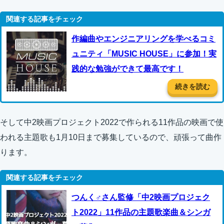
作編曲やエンジニアリングを学べるコミ
ュニティ「MUSIC HOUSE」に参加！実
践的な勉強ができて最高です！
続きを読む
そして中2映画プロジェクト2022で作られる11作品の映画で使
われる主題歌も1月10日まで募集しているので、頑張って曲作
ります。
つんく♂さん監修「中2映画プロジェク
ト2022」11作品の主題歌楽曲＆シンガ