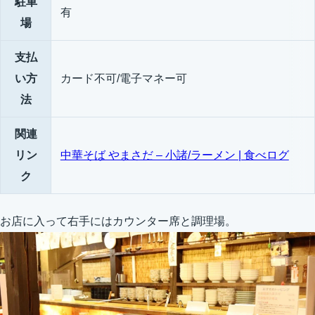
駐車
有
場
支払
い方
カード不可/電子マネー可
法
関連
リン
中華そば やまさだ – 小諸/ラーメン | 食べログ
ク
お店に入って右手にはカウンター席と調理場。