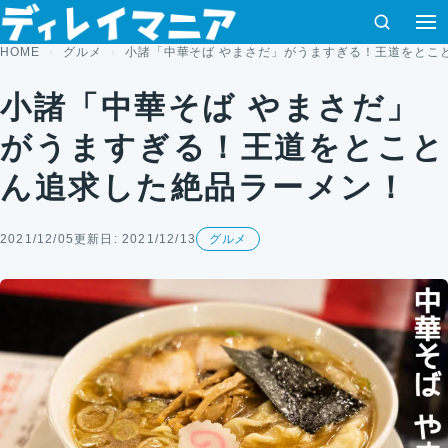
コンテンツへスキップ
検索
HOME
グルメ
小諸「中華そば やまさだ」がうますぎる！王道をとこ
小諸「中華そば やまさだ」
がうますぎる！王道をとこと
ん追求した絶品ラーメン！
2021/12/05
更新日: 2021/12/13
グルメ