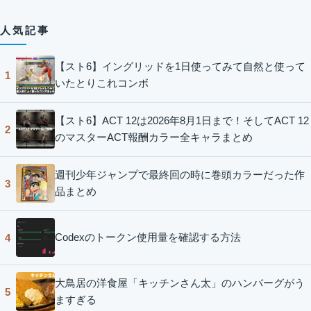
人気記事
【スト6】イングリッドを1日使ってみて自然と使って
1
いたとりこれコンボ
【スト6】ACT 12は2026年8月1日まで！そしてACT 12
2
のマスターACT報酬カラー全キャラまとめ
週刊少年ジャンプで最終回の時に巻頭カラーだった作
3
品まとめ
Codexのトークン使用量を確認する方法
4
大鳥居の洋食屋「キッチンさん太」のハンバーグがう
5
ますぎる