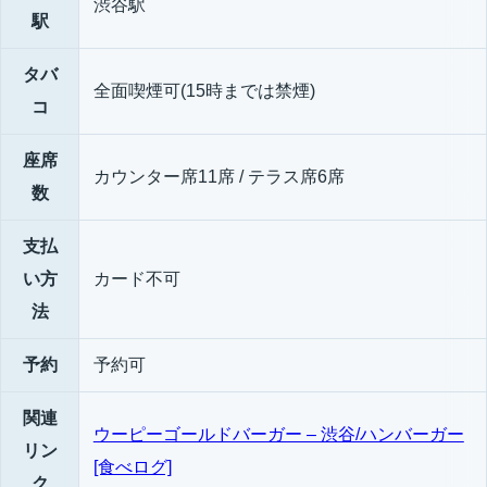
渋谷駅
駅
タバ
全面喫煙可(15時までは禁煙)
コ
座席
カウンター席11席 / テラス席6席
数
支払
い方
カード不可
法
予約
予約可
関連
ウーピーゴールドバーガー – 渋谷/ハンバーガー
リン
[食べログ]
ク