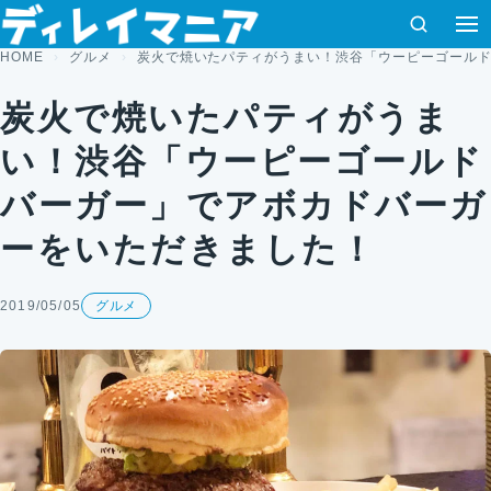
コンテンツへスキップ
検索
HOME
グルメ
炭火で焼いたパティがうまい！渋谷「ウーピーゴール
炭火で焼いたパティがうま
い！渋谷「ウーピーゴールド
バーガー」でアボカドバーガ
ーをいただきました！
2019/05/05
グルメ