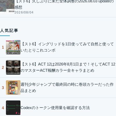
【スト6】久しぶりに来た全体調整の2026.08.03 updateの
感想
2026/08/04
人気記事
【スト6】イングリッドを1日使ってみて自然と使って
1
いたとりこれコンボ
【スト6】ACT 12は2026年8月1日まで！そしてACT 12
2
のマスターACT報酬カラー全キャラまとめ
週刊少年ジャンプで最終回の時に巻頭カラーだった作
3
品まとめ
Codexのトークン使用量を確認する方法
4