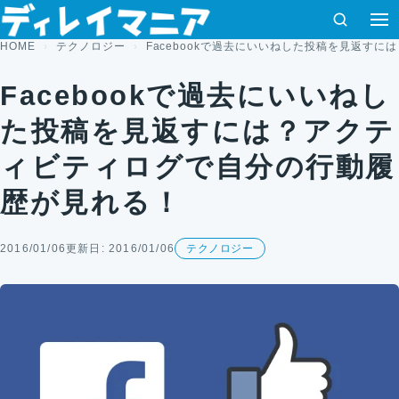
コンテンツへスキップ
検索
HOME
テクノロジー
Facebookで過去にいいねした投稿を見返す
Facebookで過去にいいねし
た投稿を見返すには？アクテ
ィビティログで自分の行動履
歴が見れる！
2016/01/06
更新日: 2016/01/06
テクノロジー