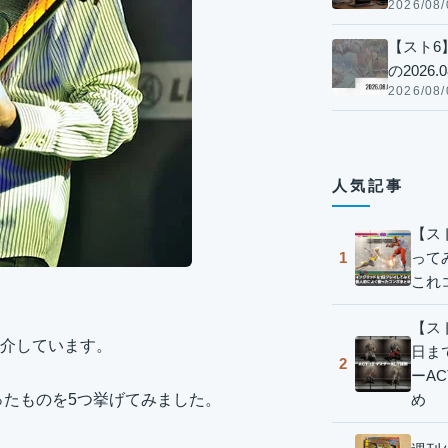
2026/08/
【スト6
の2026.0
2026/08/
人気記事
【ス
って
1
これ
【スト
介しています。
日ま
2
ーA
め
ったものを5つ挙げてみました。