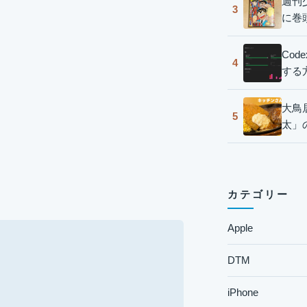
週刊
3
に巻
Co
4
する
大鳥
5
太」
カテゴリー
Apple
DTM
iPhone