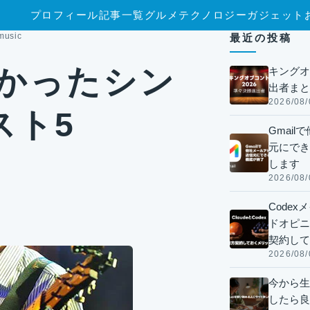
プロフィール
記事一覧
グルメ
テクノロジー
ガジェット
sic
最近の投稿
よかったシン
キングオ
出者まと
2026/08/
スト5
Gmai
元にでき
します
2026/08/
Code
ドオピニオ
契約して
2026/08/
今から生
したら良