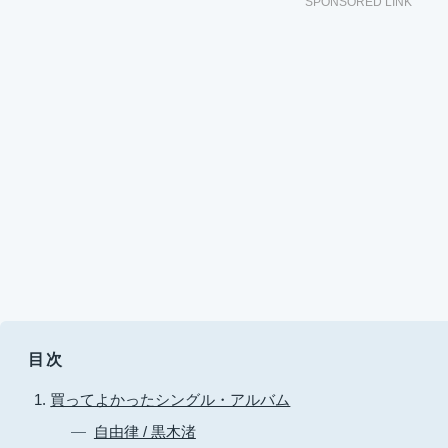
SPONSORED LINK
目次
買ってよかったシングル・アルバム
自由律 / 黒木渚