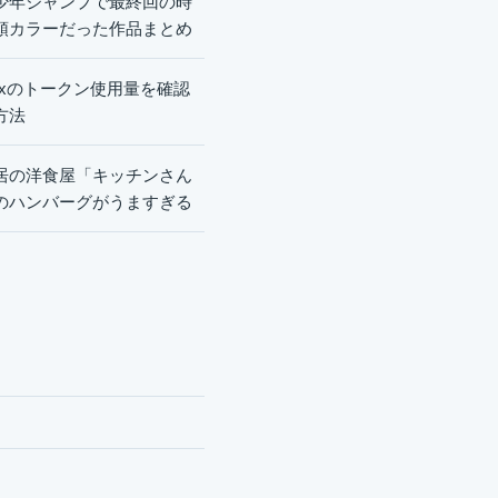
少年ジャンプで最終回の時
頭カラーだった作品まとめ
dexのトークン使用量を確認
方法
居の洋食屋「キッチンさん
のハンバーグがうますぎる