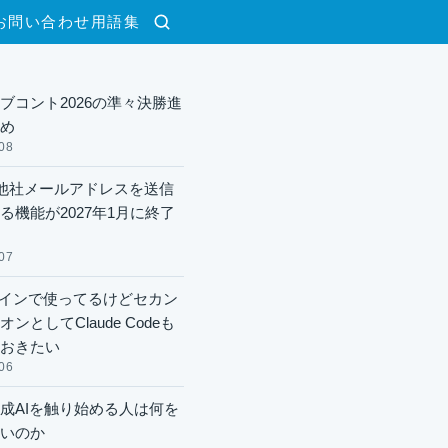
お問い合わせ
用語集
検索
ブコント2026の準々決勝進
め
08
lで他社メールアドレスを送信
る機能が2027年1月に終了
07
xメインで使ってるけどセカン
ンとしてClaude Codeも
おきたい
06
成AIを触り始める人は何を
いのか